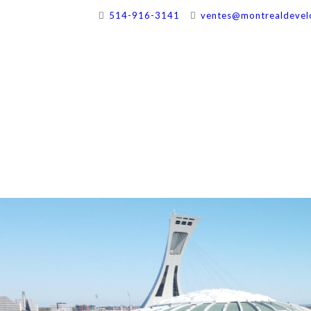
514-916-3141
ventes@montrealdevel