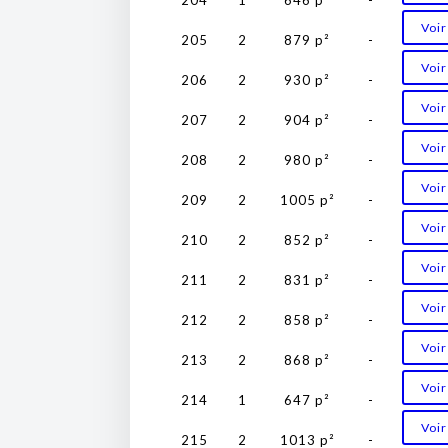
Voir
205
2
879 p²
-
Voir
206
2
930 p²
-
Voir
207
2
904 p²
-
Voir
208
2
980 p²
-
Voir
209
2
1005 p²
-
Voir
210
2
852 p²
-
Voir
211
2
831 p²
-
Voir
212
2
858 p²
-
Voir
213
2
868 p²
-
Voir
214
1
647 p²
-
Voir
215
2
1013 p²
-