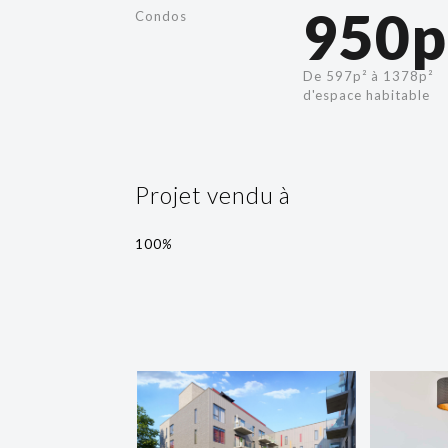
950p
Condos
De 597p² à 1378p²
d'espace habitable
Projet vendu à
100
%