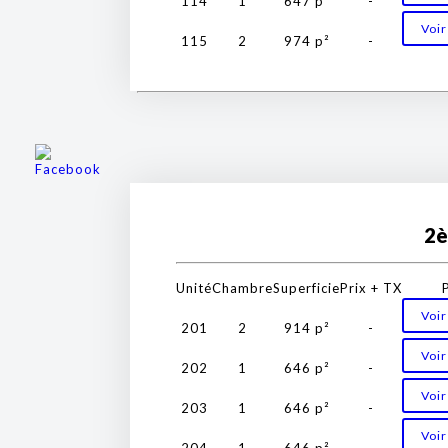
114
1
647 p²
-
Voir
115
2
974 p²
-
2è
Unité
Chambre
Superficie
Prix + TX
Voir
201
2
914 p²
-
Voir
202
1
646 p²
-
Voir
203
1
646 p²
-
Voir
204
1
646 p²
-