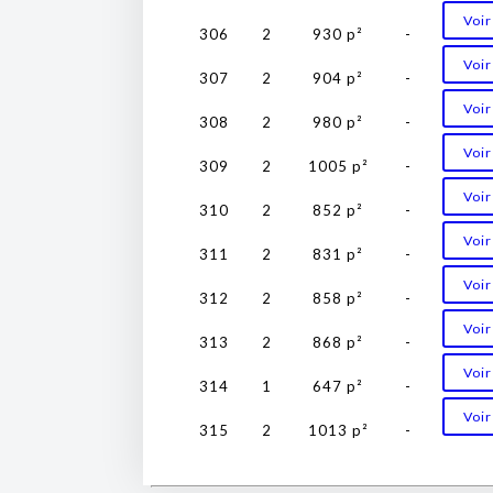
Voir
306
2
930 p²
-
Voir
307
2
904 p²
-
Voir
308
2
980 p²
-
Voir
309
2
1005 p²
-
Voir
310
2
852 p²
-
Voir
311
2
831 p²
-
Voir
312
2
858 p²
-
Voir
313
2
868 p²
-
Voir
314
1
647 p²
-
Voir
315
2
1013 p²
-