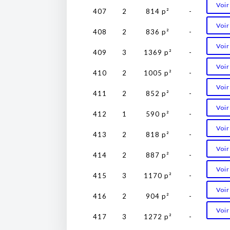
Voir
407
2
814 p²
-
Voir
408
2
836 p²
-
Voir
409
3
1369 p²
-
Voir
410
2
1005 p²
-
Voir
411
2
852 p²
-
Voir
412
1
590 p²
-
Voir
413
2
818 p²
-
Voir
414
2
887 p²
-
Voir
415
3
1170 p²
-
Voir
416
2
904 p²
-
Voir
417
3
1272 p²
-