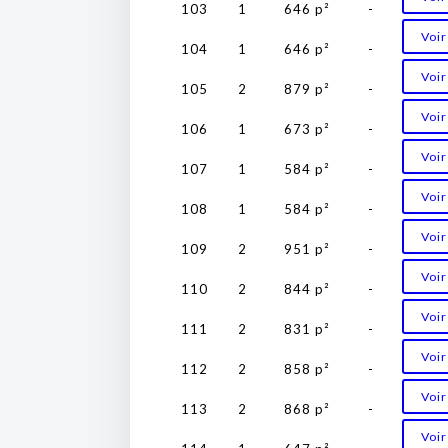
103
1
646 p²
-
Voir
104
1
646 p²
-
Voir
105
2
879 p²
-
Voir
106
1
673 p²
-
Voir
107
1
584 p²
-
Voir
108
1
584 p²
-
Voir
109
2
951 p²
-
Voir
110
2
844 p²
-
Voir
111
2
831 p²
-
Voir
112
2
858 p²
-
Voir
113
2
868 p²
-
Voir