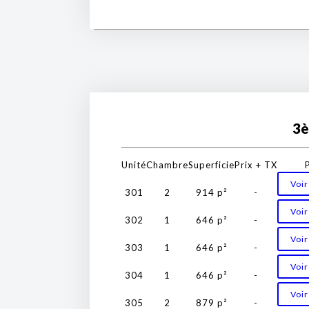
3è
Unité
Chambre
Superficie
Prix + TX
Voir
301
2
914 p²
-
Voir
302
1
646 p²
-
Voir
303
1
646 p²
-
Voir
304
1
646 p²
-
Voir
305
2
879 p²
-