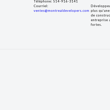
Téléphone:
514-916-3141
Courriel:
Développeu
ventes@montrealdevelopers.com
plus qu’une
de construc
entreprise 
fortes.