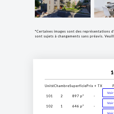
*Certaines images sont des représentations d’a
sont sujets à changements sans préavis. Veuil
1
Unité
Chambre
Superficie
Prix + TX
Voir
101
2
897 p²
-
Voir
102
1
646 p²
-
Voir