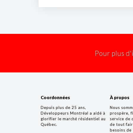
Pour plus d'
Coordonnées
À propos
Depuis plus de 25 ans,
Nous somme
Développeurs Montréal a aidé à
prospère, f
glorifier le marché résidentiel au
service de 
Québec.
de tout fai
besoins de 