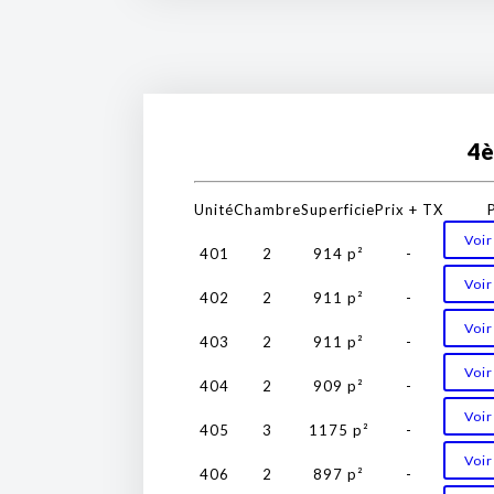
4è
Unité
Chambre
Superficie
Prix + TX
Voir
401
2
914 p²
-
Voir
402
2
911 p²
-
Voir
403
2
911 p²
-
Voir
404
2
909 p²
-
Voir
405
3
1175 p²
-
Voir
406
2
897 p²
-